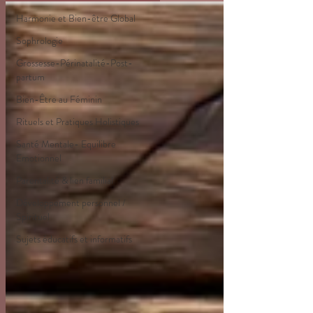
Harmonie et Bien-être Global
Sophrologie
Grossesse-Périnatalité-Post-
partum
Bien-Être au Féminin
Rituels et Pratiques Holistiques
Santé Mentale- Equilibre
Emotionnel
Parentalité & lien familial
Développement personnel /
Spirituel
Sujets éducatifs et informatifs