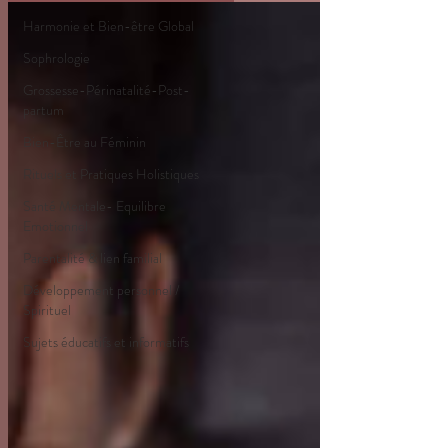
Harmonie et Bien-être Global
Sophrologie
Grossesse-Périnatalité-Post-
partum
Bien-Être au Féminin
Rituels et Pratiques Holistiques
Santé Mentale- Equilibre
Emotionnel
Parentalité & lien familial
Développement personnel /
Spirituel
Sujets éducatifs et informatifs