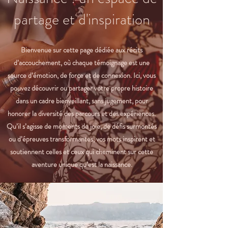
partage et d'inspiration
Bienvenue sur cette page dédiée aux récits
d’accouchement, où chaque témoignage est une
source d’émotion, de force et de connexion. Ici, vous
pouvez découvrir ou partager votre propre histoire
dans un cadre bienveillant, sans jugement, pour
honorer la diversité des parcours et des expériences.
Qu’il s’agisse de moments de joie, de défis surmontés
ou d’épreuves transformantes, vos mots inspirent et
soutiennent celles et ceux qui cheminent sur cette
aventure unique qu’est la naissance.