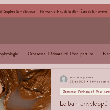
tal-Sophro & Holistique
Harmonie-Rituels & Bien-Être de la Femme
ophrologie
Grossesse-Périnatalité-Post-partum
Bie
Santé Mentale- Equilibre Emotionnel
Parentalité & l
amarcianisophroene
26 juin 2025
3 min de lecture
Grossesse-Périnatalité-Post-par
ituel
Sujets éducatifs et informatifs
Le bain enveloppé