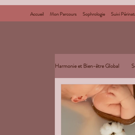
Accueil
Mon Parcours
Sophrologie
Suivi Périna
Harmonie et Bien-être Global
S
Rituels et Pratiques Holistiques
Développement personnel / Spir