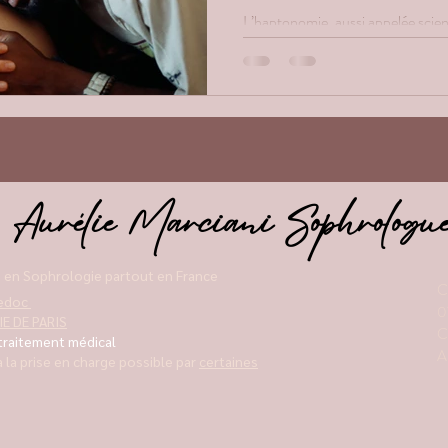
L’haptonomie, aussi appelée scienc
approche précieuse pour tisser un 
leur bébé
Aurélie Marciani Sophrologu
 en Sophrologie partout en France
C
uedoc
0
E DE PARIS
C
 traitement médical
A
 la prise en charge possible par
certaines