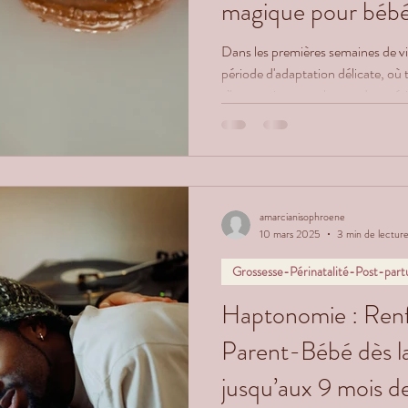
magique pour bébé 
Dans les premières semaines de v
période d'adaptation délicate, où 
s’harmoniser avec le monde extér
appelé bain thalasso bébé, offre
sérénité, propice à cette transitio
conscients, il invite bébé à retrou
créant un lien unique avec ses par
amarcianisophroene
10 mars 2025
3 min de lectur
Grossesse-Périnatalité-Post-par
Haptonomie : Renfo
Parent-Bébé dès la
jusqu’aux 9 mois d