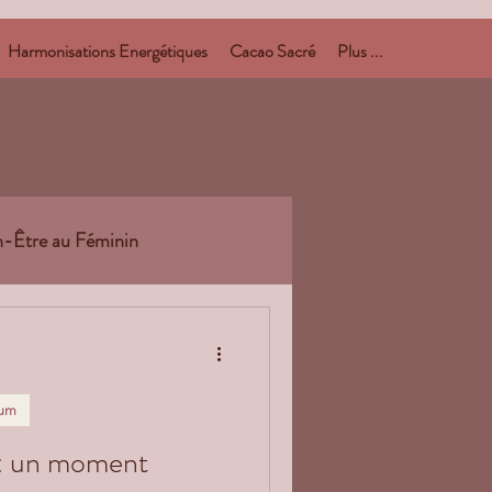
Harmonisations Energétiques
Cacao Sacré
Plus ...
n-Être au Féminin
ien familial
tum
 : un moment