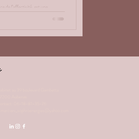
e de l’affectivité, est une
lien profond entre les parents et
e
abinet au 39 boulevard Gambetta
7200 Aubenas
ontact: 06-18-81-35-76
.marciani_sophroenergies@yahoo.com