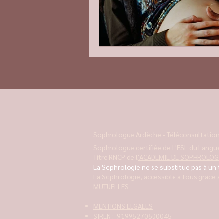
Sophrologue Ardèche - Téléconsultation
Sophrologue certifiée de
L'ESL du Lang
Titre RNCP de l
'ACADEMIE DE SOPHROLOGI
La Sophrologie ne se substitue pas à un
La Sophrologie, accessible à tous grâce à
MUTUELLES
MENTIONS LEGALES
SIREN : 91995270500045